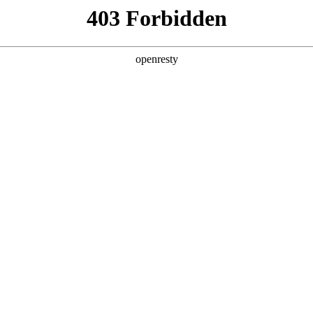
产品及服务
行业解决方案
合作伙伴
投资者关系
PolarDB，共筑国产数据库新生态
经历着前所未有的深刻变革。在此背景下，2025阿里云PolarDB开发者大
，共同探讨AI及云计算领域的新技术、新趋势和新应用。2025年2月2
，并在签约仪式上正式确立合作伙伴关系。